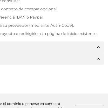
r consulta".
n contrato de compra opcional.
erencia IBAN o Paypal.
rá a su proveedor (mediante Auth-Code).
yecto o redirigirlo a tu página de inicio existente.
expand_less
expand_less
e los detalles del pago. A continuación, el propietario
 también le ofrecerá Paypal u otros métodos de pago.
. Para precios de compra superiores, también recibirá
factura al realizar la transferencia.
rar el dominio o ponerse en contacto