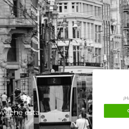
¡H
oveche esta