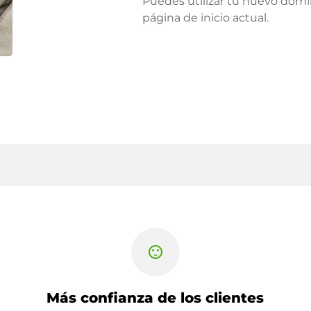
Puedes utilizar tu nuevo domi
página de inicio actual.
sentiment_satisfied
Más confianza de los clientes