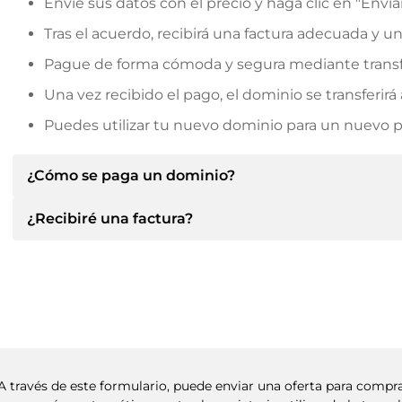
Envíe sus datos con el precio y haga clic en "Envia
Tras el acuerdo, recibirá una factura adecuada y u
Pague de forma cómoda y segura mediante transf
Una vez recibido el pago, el dominio se transferi
Puedes utilizar tu nuevo dominio para un nuevo pro
¿Cómo se paga un dominio?
¿Recibiré una factura?
Tras llegar a un acuerdo, el propietario le informará d
le facilitará los datos bancarios SEPA y, si lo desea,
Sí, el vendedor le enviará la factura correspondiente
Indique siempre el nombre de dominio y el número de 
un contrato de compra adicional si lo solicita.
 A través de este formulario, puede enviar una oferta para comp