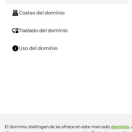
point_of_sale
Costes del dominio
move_down
Traslado del dominio
info
Uso del dominio
El dominio stellingen.de se ofrece en este mercado
dominio
.